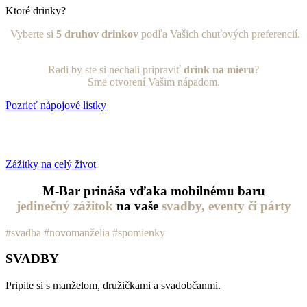
Ktoré drinky?
Vyberte si
5 druhov drinkov
podľa Vašich chuťových preferencií.
Radi by ste si nechali pripraviť
drink na mieru
?
Sme otvorení Vašim nápadom.
Pozrieť nápojové listky
Radšej by ste sa poradili? Zavolajte nám na
+421 903 373 350
alebo
napíšte na
info@mbar.sk
Zážitky
na celý život
M-Bar prináša vďaka mobilnému baru
jedinečný zážitok
na vaše
svadby, eventy či párty
#svadba #novomanželia #spomienky
SVADBY
Pripite si s manželom, družičkami a svadobčanmi.