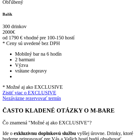
Obľúbený
Balík
300 drinkov
2000
€
od 1790
€
vhodné pre 100-150 hostí
* Ceny sú uvedené bez DPH
Mobilný bar na 6 hodín
2 barmani
Výzva
vrátane dopravy
* Možné aj ako EXCLUSIVE
Zistiť viac o EXCLUSIVE
Nezáväzne rezervovať termín
ČASTO KLADENÉ OTÁZKY O M-BARE
Čo znamená "Možné aj ako EXCLUSIVE"?
Ide o
exkluzívnu doplnkovú službu
vyššej úrovne. Drinky, ktoré
budeme pripravovať pre Vás a Vašich hostí budú obsahovať