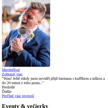
Martin
Hosť
Zobraziť viac
"Wau! Ještě nikdy jsem neviděl přijít barmana s kufříkem a taškou a
do 20 minut z toho posta..."
Predošlé
Ďalšie
Prečítať viac recenzií
Eventy & večierky