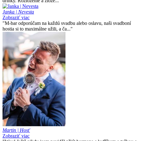
drinky. Rozloženie a zlože..."
Janka | Nevesta
Zobraziť viac
"M-bar odporúčam na každú svadbu alebo oslavu, naši svadboní
hostia si to maximálne užili, a ča..."
Martin | Hosť
Zobraziť viac