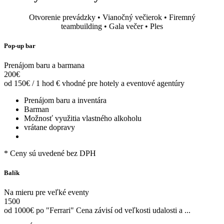
Otvorenie prevádzky
•
Vianočný večierok
•
Firemný
teambuilding
•
Gala večer
• Ples
Pop-up bar
Prenájom baru a barmana
200
€
od 150€ / 1 hod
€
vhodné pre hotely a eventové agentúry
Prenájom baru a inventára
Barman
Možnosť využitia vlastného alkoholu
vrátane dopravy
* Ceny sú uvedené bez DPH
Balík
Na mieru pre veľké eventy
1500
od 1000€ po "Ferrari"
Cena závisí od veľkosti udalosti a ...