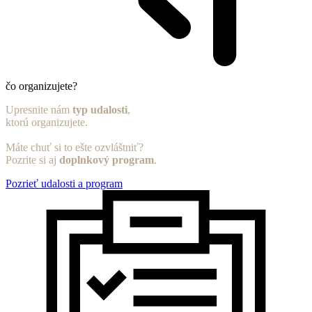
čo organizujete?
Upresnite nám
typ udalosti
,
ktorú organizujete.
Máte chuť si to ešte ozvláštniť?
Pozrite si aj
doplnkový program
.
Pozrieť udalosti a program