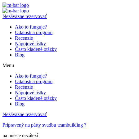
Nezáväzne rezervovať
Ako to funguje?
Udalosti a program
Recenzie
Nápojové lístky
Často kladené otázky
Blog
Menu
Ako to funguje?
Udalosti a program
Recenzie
Nápojové lístky
Často kladené otázky
Blog
Nezáväzne rezervovať
Pripravený na
párty
svadbu
teambuilding
?
na mieste
nezáleží