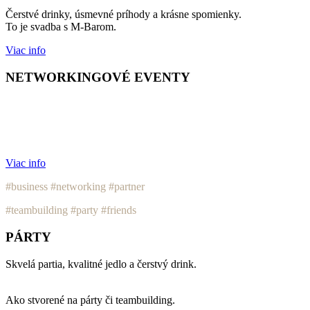
Čerstvé drinky, úsmevné príhody a krásne spomienky.
To je svadba s M-Barom.
Viac info
NETWORKINGOVÉ EVENTY
Potrebujete sa ukázať pred partnermi?
Eventy sa nezaobídu bez kvalitného alkoholu.
My už s mobilným barom len dodáme šmrnc.
Viac info
#business #networking #partner
#teambuilding #party #friends
PÁRTY
Skvelá partia, kvalitné jedlo a čerstvý drink.
Ako stvorené na párty či teambuilding.