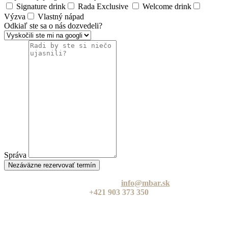
Signature drink
Rada Exclusive
Welcome drink
Výzva
Vlastný nápad
Odkiaľ ste sa o nás dozvedeli?
Správa
Nezáväzne rezervovať termín
Pre viac informácií nám napíšte na
info@mbar.sk
alebo zavolajte
na
+421 903 373 350