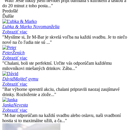
"Wau! Ještě nikdy jsem neviděl přijít barmana s kufříkem a taškou a
do 20 minut z toho posta..."
Predošlé
Ďalšie
Ľubka & Marko
Novomanželia
Zobraziť viac
"Myslíme si, že M-Bar je skvelá voľba na každú svadbu. Je to niečo
nové na čo ľudia nie sú ..."
Peter
Ženích
Zobraziť viac
"Chalani, boli ste perfektní. Určite vás odporúčam každému
milovníkovi miešaných drinkov. Zába..."
Dávid
Majiteľ gymu
Zobraziť viac
"Bar výborne sprestril akciu, chalani pripravili naozaj zaujímavé
drinky. Rozloženie a zlože..."
Janka
Nevesta
Zobraziť viac
"M-bar odporúčam na každú svadbu alebo oslavu, naši svadboní
hostia si to maximálne užili, a ča..."