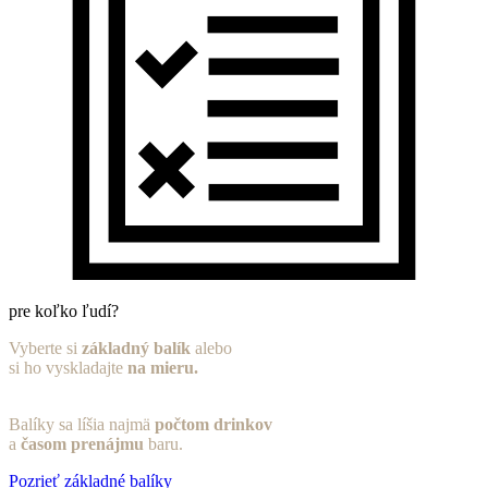
pre koľko ľudí?
Vyberte si
základný balík
alebo
si ho vyskladajte
na mieru.
Balíky sa líšia najmä
počtom drinkov
a
časom prenájmu
baru.
Pozrieť základné balíky