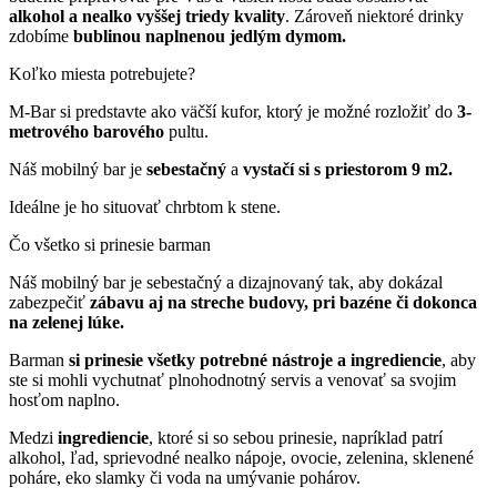
alkohol a nealko vyššej triedy kvality
. Zároveň niektoré drinky
zdobíme
bublinou naplnenou jedlým dymom.
Koľko miesta potrebujete?
M-Bar si predstavte ako väčší kufor, ktorý je možné rozložiť do
3-
metrového barového
pultu.
Náš mobilný bar je
sebestačný
a
vystačí si s priestorom 9 m2.
Ideálne je ho situovať chrbtom k stene.
Čo všetko si prinesie barman
Náš mobilný bar je sebestačný a dizajnovaný tak, aby dokázal
zabezpečiť
zábavu aj na streche budovy, pri bazéne či dokonca
na zelenej lúke.
Barman
si prinesie všetky potrebné nástroje a ingrediencie
, aby
ste si mohli vychutnať plnohodnotný servis a venovať sa svojim
hosťom naplno.
Medzi
ingrediencie
, ktoré si so sebou prinesie, napríklad patrí
alkohol, ľad, sprievodné nealko nápoje, ovocie, zelenina, sklenené
poháre, eko slamky či
voda na umývanie pohárov.