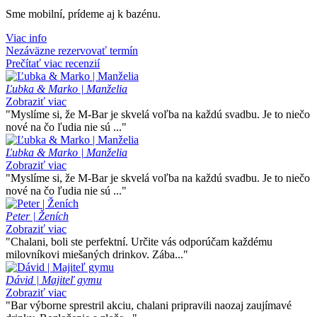
Sme mobilní, prídeme aj k bazénu.
Viac info
Nezáväzne rezervovať termín
Prečítať viac recenzií
Ľubka & Marko | Manželia
Zobraziť viac
"Myslíme si, že M-Bar je skvelá voľba na každú svadbu. Je to niečo
nové na čo ľudia nie sú ..."
Ľubka & Marko | Manželia
Zobraziť viac
"Myslíme si, že M-Bar je skvelá voľba na každú svadbu. Je to niečo
nové na čo ľudia nie sú ..."
Peter | Ženích
Zobraziť viac
"Chalani, boli ste perfektní. Určite vás odporúčam každému
milovníkovi miešaných drinkov. Zába..."
Dávid | Majiteľ gymu
Zobraziť viac
"Bar výborne sprestril akciu, chalani pripravili naozaj zaujímavé